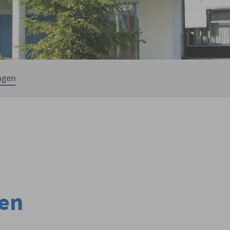
ngen
en