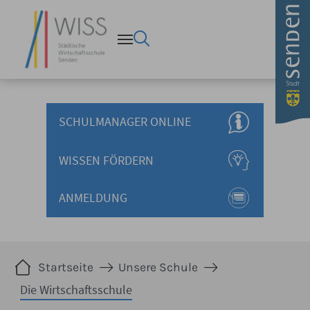
Die Wirtschaftsschule - Sta
Zum Hauptinhalt springen
SCHULMANAGER ONLINE
WISSEN FÖRDERN
ANMELDUNG
Sie sind hier:
Startseite
Unsere Schule
Die Wirtschaftsschule