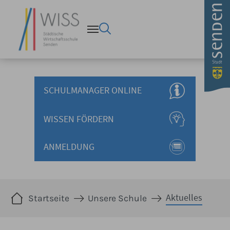
Aktuelles - Stadt Senden Wi
Zum Hauptinhalt springen
SCHULMANAGER ONLINE
WISSEN FÖRDERN
ANMELDUNG
Sie sind hier:
Aktuelles
Startseite
Unsere Schule