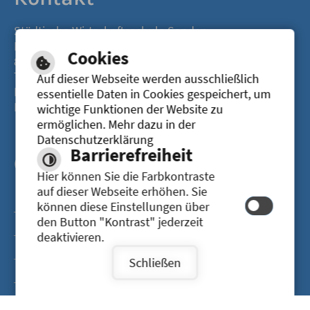
Städtische Wirtschaftsschule Senden
Lange Straße 45
Cookies
89250 Senden
Tel.: 07307 945-3710
Auf dieser Webseite werden ausschließlich
Fax.: 07307 945-3745
essentielle Daten in Cookies gespeichert, um
E-Mail: verwaltung@wiss-senden.de
wichtige Funktionen der Website zu
ermöglichen. Mehr dazu in der
Datenschutzerklärung
Barrierefreiheit
Öffnungszeiten
Hier können Sie die Farbkontraste
auf dieser Webseite erhöhen. Sie
Tag
Uhrzeit
können diese Einstellungen über
den Button "Kontrast" jederzeit
Montag
07:30-13:00 Uhr
deaktivieren.
Dienstag
07:30-13:00 Uhr
Schließen
Mittwoch
07:30-13:00 Uhr
Donnerstag
07:30-13:00 Uhr