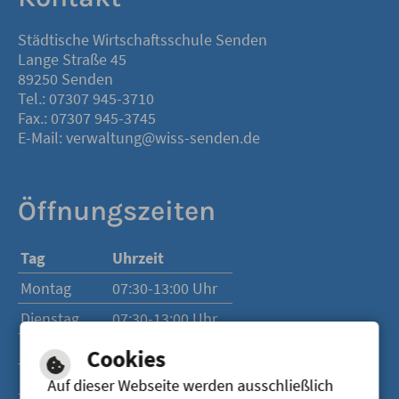
Städtische Wirtschaftsschule Senden
Lange Straße 45
89250 Senden
Tel.: 07307 945-3710
Fax.: 07307 945-3745
E-Mail: verwaltung@wiss-senden.de
Öffnungszeiten
Tag
Uhrzeit
Montag
07:30-13:00 Uhr
Dienstag
07:30-13:00 Uhr
Mittwoch
07:30-13:00 Uhr
Cookies
Donnerstag
07:30-13:00 Uhr
Auf dieser Webseite werden ausschließlich