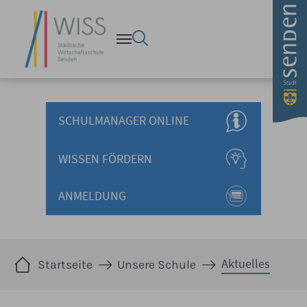
Aktuelles - Stadt Senden Wi
Zum Hauptinhalt springen
SCHULMANAGER ONLINE
WISSEN FÖRDERN
ANMELDUNG
Sie sind hier:
Aktuelles
Startseite
Unsere Schule